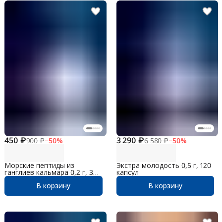
450 ₽
3 290 ₽
900 ₽
−
50
%
6 580 ₽
−
50
%
Морские пептиды из
Экстра молодость 0,5 г, 120
ганглиев кальмара 0,2 г, 30
капсул
таблеток
В корзину
В корзину