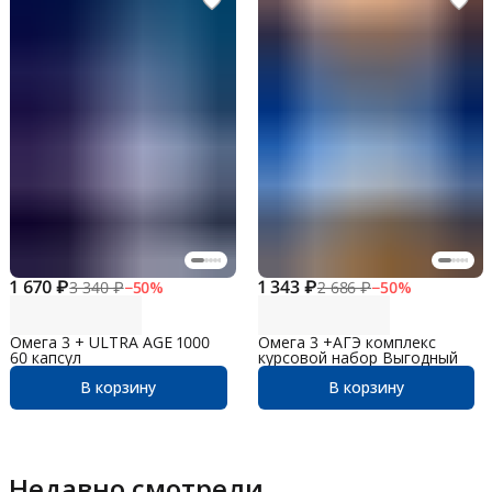
1 670 ₽
1 343 ₽
3 340 ₽
−
50
%
2 686 ₽
−
50
%
Омега 3 + ULTRA AGE 1000
Омега 3 +АГЭ комплекс
60 капсул
курсовой набор Выгодный
В корзину
В корзину
Недавно смотрели