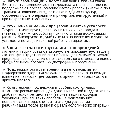
🔹
Запуск регенерации и восстановления тканей глаза.
Биоактивные аминокислоты гидролизата целенаправленно
поддерживают восстановление клеток роговицы (важно при
травмах и ношении линз), сетчатки и других структур,
особенно после операций (например, замены хрусталика) и
при возрастных изменениях.
🔹
Улучшение обменных процессов и снятие усталости.
Таурин оптимизирует доставку питания и кислорода к
глазным тканям, способствуя снятию спазма аккомодации
(ложной близорукости), уменьшению напряжения и чувства
усталости после длительной работы с гаджетами.
🔹
Защита сетчатки и хрусталика от повреждений.
Лютеин и таурин создают двойную антиоксидантную защиту.
Лютеин фильтрует синий свет и защищает макулу, а таурин
предохраняет хрусталик от окислительного стресса, являясь
профилактикой возрастных дистрофий и помутнений.
🔹
Поддержка остроты зрения и цветовосприятия.
Поддержание здоровья макулы за счет лютеина напрямую
влияет на четкость центрального зрения, контрастность и
яркость цветов.
🔹
Комплексная поддержка в особых состояниях.
Комплекс рекомендован для дополнительной поддержки при
диабетической ретинопатии (за счет защиты сосудов
таурином), при занятиях спортом на ослепляющих
поверхностях (вода, снег), а также для ускорения
реабилитации после травм и офтальмологических операций.