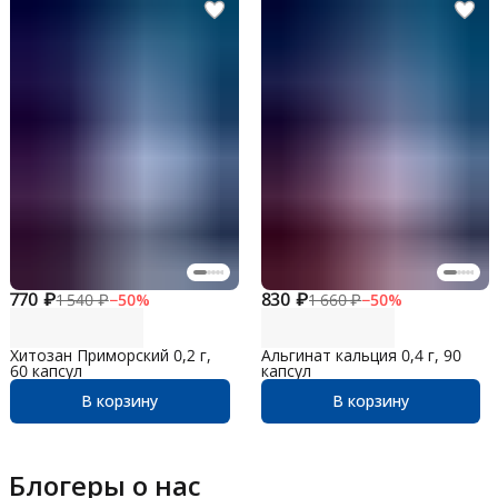
770 ₽
830 ₽
1 540 ₽
−
50
%
1 660 ₽
−
50
%
Хитозан Приморский 0,2 г,
Альгинат кальция 0,4 г, 90
60 капсул
капсул
В корзину
В корзину
Блогеры о нас