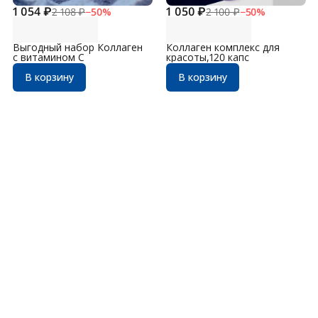
1 054 ₽
1 050 ₽
2 108 ₽
−
50
%
2 100 ₽
−
50
%
Выгодный набор Коллаген
Коллаген комплекс для
с витамином С
красоты,120 капс
В корзину
В корзину