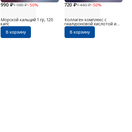
990 ₽
720 ₽
1 980 ₽
−
50
%
1 440 ₽
−
50
%
Морской кальций 1 гр, 120
Коллаген комплекс с
капс
гиалуроновой кислотой и
витамином С 120 капс.
В корзину
В корзину