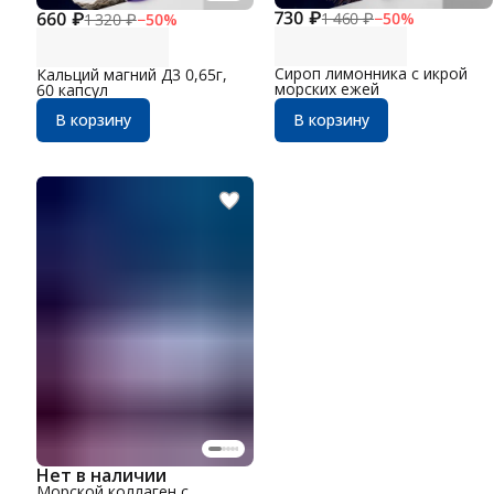
730 ₽
660 ₽
1 460 ₽
−
50
%
1 320 ₽
−
50
%
Сироп лимонника с икрой
Кальций магний Д3 0,65г,
морских ежей
60 капсул
В корзину
В корзину
Нет в наличии
Морской коллаген с