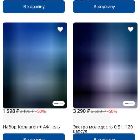
В корзину
В корзину
1 598 ₽
3 290 ₽
3 196 ₽
−
50
%
6 580 ₽
−
50
%
Набор Коллаген + АФ гель
Экстра молодость 0,5 г, 120
капсул
В корзину
В корзину