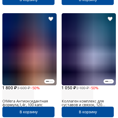
1 800 ₽
1 050 ₽
3 600 ₽
−
50
%
2 100 ₽
−
50
%
О!Мега Антиоксидантная
Коллаген комплекс для
формула,1,4г, 100 капс
суставов и связок, 120
капсул
В корзину
В корзину