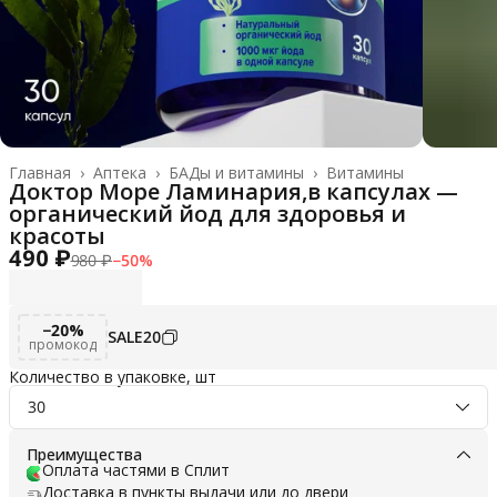
Главная
›
Аптека
›
БАДы и витамины
›
Витамины
Доктор Море Ламинария,в капсулах —
органический йод для здоровья и
красоты
490 ₽
980 ₽
−
50
%
−20%
SALE20
промокод
Количество в упаковке, шт
30
Преимущества
Оплата частями в Сплит
Доставка в пункты выдачи или до двери