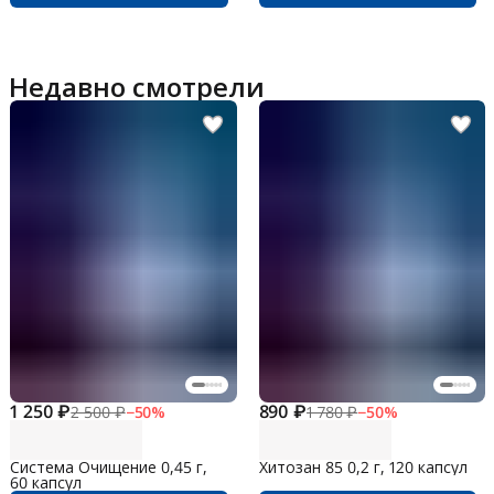
Недавно смотрели
1 250 ₽
890 ₽
2 500 ₽
−
50
%
1 780 ₽
−
50
%
Система Очищение 0,45 г,
Хитозан 85 0,2 г, 120 капсул
60 капсул