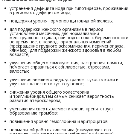
устранения дефицита йода при гипотиреозе, проживании
в регионах с дефицитом йода;
поддержки уровня гормонов щитовидной железы;
для поддержки женского организма в период
установления месячных, для нормализации
менструального цикла, при подготовке к беременности и
во время нее, в период гормональных изменений
(прекращение грудного вскармливания, перименопауза,
климакс), для поддержки женского здоровья в любом
возрасте;
улучшения общего самочувствия, настроения, памяти,
помогает справиться с сонливостью, стрессами,
вялостью.
улучшения внешнего вида: устраняет сухость кожи и
улучшает качество и густоту волос;
снижения уровня общего холестерина
и триглицеридов,тем самым снижает вероятность
развития атеросклероза;
уменьшения свертываемости крови, препятствует
образованию тромбов;
повышения уровня гемоглобина и эритроцитов;
нормальной работы кишечника (стимулирует его
моторику, тем самым мягко избавляя от запоров);